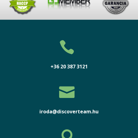

+36 20 387 3121

iroda@discoverteam.hu
